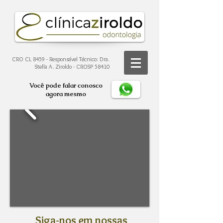
CRO CL 8459 - Responsável Técnico: Dra.
Stella A. Ziroldo - CROSP 58410
Você pode falar conosco
agora mesmo
Siga-nos em nossas