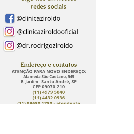
redes sociais
@clinicaziroldo
@clinicaziroldooficial
@dr.rodrigoziroldo
Endereço e contatos
ATENÇÃO PARA NOVO ENDEREÇO:
Alameda São Caetano, 549
Santo André, S
P
B. Jardim -
CEP
09070-210
(11) 4979 5040
(11) 4432 0936
(11) 99680 1780
- atendente
(11) 98900 8062
- agendamento
Localização